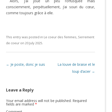
Alors, j’ai joué un peu l’offusquée mais
consciemment, perpétuellement, j’ai souri du cœur,
comme toujours grâce à elle.
This entry was posted in
Le coeur des femmes
,
Serrement
de coeur
on
20 July 2025
.
Post navigation
←
Je poste, donc je suis
La louve de braise et le
loup d’acier
→
Leave a Reply
Your email address will not be published.
Required
fields are marked
*
Comment