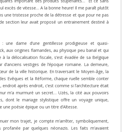
fiquants important des produits stupéfiants… Et ce sans
excès de vitesse… A la bonne heure! Il me paraît plutôt
ns une tristesse proche de la détresse et que pour ne pas
de section leur avait proposé un entrainement destiné à
u : une dame d’une gentillesse prodigieuse et quasi-
ick, aux origines flamandes, au physique peu banal et qui
 à la délocalisation fiscale, s’est évadée de sa Belgique
ur d’anciens vestiges de l’époque romaine. La demeure,
œur de la ville historique. En traversant le Moyen-âge, la
 des Evêques et la Réforme, chaque ruelle semble conter
endroit après endroit, c’est comme si l’architecture était
mur m’a murmuré un secret… Uzès, la cité aux pouvoirs
, dont le mariage stylistique offre un voyage unique,
ie une poésie épique ou un titre d’Altesse.
inuer mon trajet, je compte m’arrêter, symboliquement,
s profanée par quelques néonazis. Les faits m’avaient