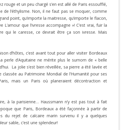
 rouge et un peu chargé s’en est allé de Paris essoufflé,
isme de l’éthylisme. Non, il ne faut pas se moquer, comme
grand point, qu’importe la maitresse, qu’importe le flacon,
vive L’amour que l’ivresse accompagne »! C’est vrai, fuir la
ture qui le caresse, ce devrait être ça son ivresse. Mais
ison d’hôtes, c’est avant tout pour aller visiter Bordeaux
La perle d’Aquitaine ne mérite plus le surnom de « belle
hui. La jolie s’est bien réveillée, sa pierre a été lavée et
e classée au Patrimoine Mondial de l’Humanité pour ses
 Paris, mais un Paris où planeraient décontraction et
ire, à la parisienne… Haussmann n’y est pas tout à fait
 époque que Paris, Bordeaux a été façonnée à partir de
s du rejet de calcaire marin survenu il y a quelques
leur sable, c’est une splendeur!