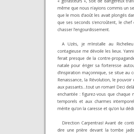
« gofasteurs », soit de dangereux tra
même que nous n’ayions commis un seul 
que le mois d’août les avait plongés da
que ses seconds s’encroûtent, le chef 
chasser l’engourdissement.
A Uzès, je m’installe au Richelie
contagieuse me dévoile les lieux. Yann
ferait presque de la contre-propagande
natale pour ériger sa forteresse auto
d’inspiration maçonnique, se situe au c
Renaissance, la Révolution, le pouvoir
aux passants…tout un roman! Deci delà, 
enchantée : figurez-vous que chaque 
temporels et aux charmes intemporels
mérite qu’on la caresse et qu’on lui déd
Direction Carpentras! Avant de cont
dire une prière devant la tombe jadi