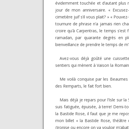
évidemment touchée et d’autant plus m
jour de mon anniversaire. « Excusez-
cimetière juif s’il vous plait? » « Pouvez
tournure de phrase n’a jamais rien c
croire qu’à Carpentras, le temps s’est 
ramadan, par quarante degrés en plei
bienveillance de prendre le temps de m’a
Avez-vous déjà goûté une cuissette
sentiers qui mènent à Vaison la Romaine,
Me voilà conquise par les Beaumes 
des Remparts, le fait fort bien.
Mais déjà je repars pour l’Isle sur l
suis fatiguée, épuisée, à terre! Demi-t
la Bastide Rose, il faut que je me repos
mon billet « la Bastide Rose, théâtre 
j’ironise ou encore on va vouloir m’abat