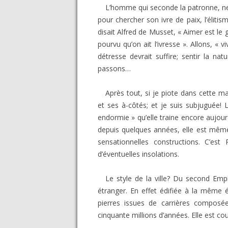
L’homme qui seconde la patronne, nez
pour chercher son ivre de paix, l’élit
disait Alfred de Musset, « Aimer est le 
pourvu qu’on ait l’ivresse ». Allons, « 
détresse devrait suffire; sentir la na
passons…
Après tout, si je piote dans cette ma
et ses à-côtés; et je suis subjuguée! 
endormie » qu’elle traine encore aujourd’
depuis quelques années, elle est mêm
sensationnelles constructions. C’est
d’éventuelles insolations.
Le style de la ville? Du second Emp
étranger. En effet édifiée à la même
pierres issues de carrières composée
cinquante millions d’années. Elle est cou