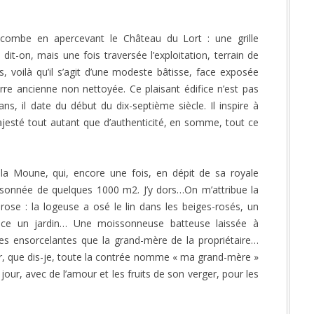
combe en apercevant le Château du Lort : une grille
t-on, mais une fois traversée l’exploitation, terrain de
, voilà qu’il s’agit d’une modeste bâtisse, face exposée
erre ancienne non nettoyée. Ce plaisant édifice n’est pas
ns, il date du début du dix-septième siècle. Il inspire à
jesté tout autant que d’authenticité, en somme, tout ce
la Moune, qui, encore une fois, en dépit de sa royale
sonnée de quelques 1000 m2. J’y dors…On m’attribue la
ose : la logeuse a osé le lin dans les beiges-rosés, un
ace un jardin… Une moissonneuse batteuse laissée à
es ensorcelantes que la grand-mère de la propriétaire…
r, que dis-je, toute la contrée nomme « ma grand-mère »
our, avec de l’amour et les fruits de son verger, pour les