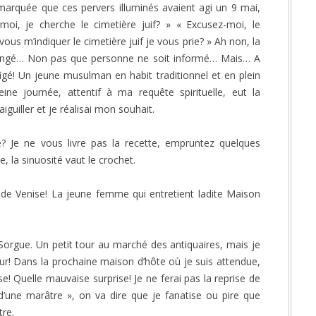
arquée que ces pervers illuminés avaient agi un 9 mai,
moi, je cherche le cimetière juif? » « Excusez-moi, le
-vous m’indiquer le cimetière juif je vous prie? » Ah non, la
hangé… Non pas que personne ne soit informé… Mais… A
figé! Un jeune musulman en habit traditionnel et en plein
ne journée, attentif à ma requête spirituelle, eut la
iguiller et je réalisai mon souhait.
? Je ne vous livre pas la recette, empruntez quelques
 la sinuosité vaut le crochet.
de Venise! La jeune femme qui entretient ladite Maison
a Sorgue. Un petit tour au marché des antiquaires, mais je
our! Dans la prochaine maison d’hôte où je suis attendue,
e! Quelle mauvaise surprise! Je ne ferai pas la reprise de
d’une marâtre », on va dire que je fanatise ou pire que
tre.