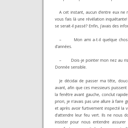
A cet instant, aucun d’entre eux ne
vous fais là une révélation inquiétante!
se serait-il passé? Enfin, j’avais des inf
– Mon ami a-t-il quelque chose à 
d’années.
– Dois-je pointer mon nez au risq
Donnée sensible.
Je décidai de passer ma tête, dou
avant, afin que ces messieurs puissent
la fenêtre avant gauche, conclut rapid
priori, je n’avais pas une allure à faire 
et après avoir furtivement inspecté la 
d’attendre leur feu vert. Ils ne nous d
insister pour nous entendre assure