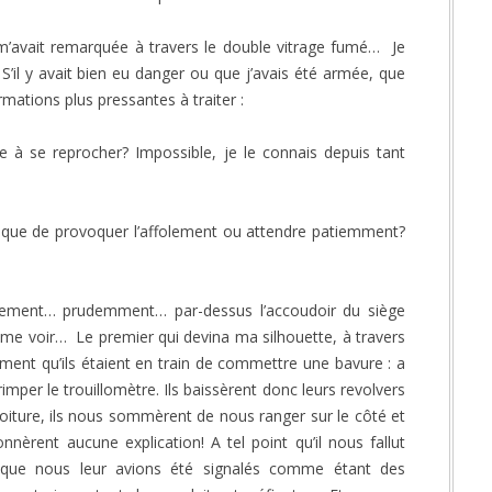
 m’avait remarquée à travers le double vitrage fumé… Je
 S’il y avait bien eu danger ou que j’avais été armée, que
ormations plus pressantes à traiter :
se reprocher? Impossible, je le connais depuis tant
ue de provoquer l’affolement ou attendre patiemment?
cement… prudemment… par-dessus l’accoudoir du siège
 me voir… Le premier qui devina ma silhouette, à travers
ement qu’ils étaient en train de commettre une bavure : a
grimper le trouillomètre. Ils baissèrent donc leurs revolvers
voiture, ils nous sommèrent de nous ranger sur le côté et
onnèrent aucune explication! A tel point qu’il nous fallut
r que nous leur avions été signalés comme étant des