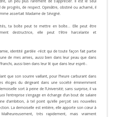
re, un peu plus rarement de s’apprécier. Il est le seul
til de progrès, de respect. Opiniâtre, obstiné ou acharné, il
, comme assertait Madame de Sévigné.
ités, ta boîte peut te mettre en boîte… Elle peut être
ment destructrice, elle peut t’être harcelante et
 amie, identité gardée -récit qui de toute façon fait partie
une de mes amies, aussi bien dans leur peau que dans
anchi, aussi bien dans leur lit que dans leur esprit-.
ant que son sourire vaillant, pour l’heure carburant dans
les éloges du dirigeant dans une société éminemment
moiselle sort à peine de l’Université; sans surprise, il va
quoi l’entreprise s’engage en échange d’un bout de salaire
e d’ambition, à tel point qu’elle perçoit ses nouvelles
ion. La demoiselle est entière, elle apporte son cœur à
ns. Malheureusement, très rapidement, mais vraiment