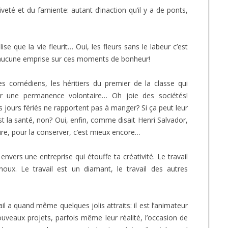
veté et du farniente: autant d’inaction qu’il y a de ponts,
se que la vie fleurit… Oui, les fleurs sans le labeur c’est
’a aucune emprise sur ces moments de bonheur!
ues comédiens, les héritiers du premier de la classe qui
rer une permanence volontaire… Oh joie des sociétés!
s jours fériés ne rapportent pas à manger? Si ça peut leur
’est la santé, non? Oui, enfin, comme disait Henri Salvador,
ire, pour la conserver, c’est mieux encore…
envers une entreprise qui étouffe ta créativité. Le travail
x. Le travail est un diamant, le travail des autres
ail a quand même quelques jolis attraits: il est l’animateur
ouveaux projets, parfois même leur réalité, l’occasion de