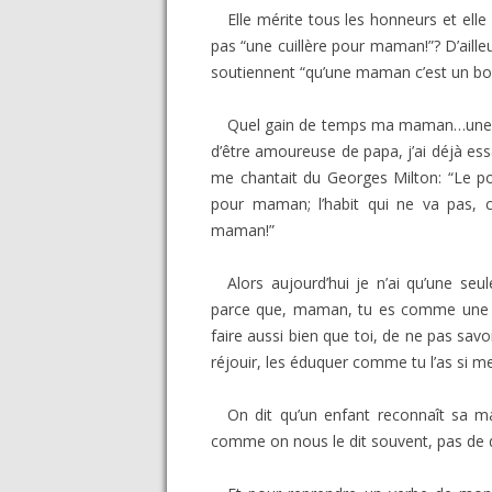
Elle mérite tous les honneurs et elle
pas “une cuillère pour maman!”? D’ailleur
soutiennent “qu’une maman c’est un bon
Quel gain de temps ma maman…une ant
d’être amoureuse de papa, j’ai déjà es
me chantait du Georges Milton: “Le pot
pour maman; l’habit qui ne va pas, c
maman!”
Alors aujourd’hui je n’ai qu’une se
parce que, maman, tu es comme une ros
faire aussi bien que toi, de ne pas savo
réjouir, les éduquer comme tu l’as si 
On dit qu’un enfant reconnaît sa m
comme on nous le dit souvent, pas de 