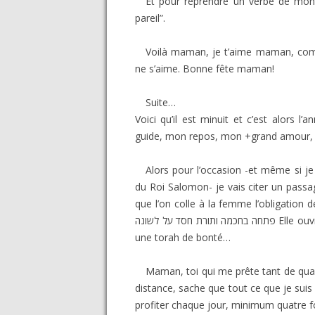
Et pour reprendre un verbe de mon
pareil”.
Voilà maman, je t’aime maman, co
ne s’aime. Bonne fête maman!
Suite…
Voici qu’il est minuit et c’est alors 
guide, mon repos, mon +grand amour
Alors pour l’occasion -et même si j
du Roi Salomon- je vais citer un passage
que l’on colle à la femme l’obligation de
פתחה בחכמה ותורת חסד על לשונה Elle ouvre sa bouche toujours avec sagesse et sur sa langue est
une torah de bonté…
Maman, toi qui me prête tant de qu
distance, sache que tout ce que je suis 
profiter chaque jour, minimum quatre foi