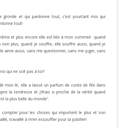
i gronde et qui pardonne tout, c’est pourtant moi qui
rdonne tout!
ême et plus encore elle est liée à mon sommeil : quand
 non plus, quand je souffre, elle souffre aussi, quand je
e, elle aime aussi, sans me questionner, sans me juger, sans
i qui ne soit pas à toi?
dé mon lit, elle a laissé un parfum de conte de fée dans
pris la tendresse et j’étais si proche de la vérité quand
st la plus belle du monde”.
 pu compter pour les choses qui importent le plus et son
aillé, travaillé à m’en essouffler pour la justifier!