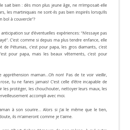
 le sait bien : dès mon plus jeune âge, ne m’imposait-elle
s, les martiniquais ne sont-ils pas bien inspirés lorsqu’ils
 bol à couvercle”?
icipation sur d’éventuelles expériences: “N’essaye pas
sayé”. C’est comme si depuis ma plus tendre enfance, elle
 de Pétunias, c’est pour papa, les gros diamants, c’est
’est pour papa, mais les beaux vêtements, c’est pour
ule appréhension maman…Oh non! Pas de te voir vieillir,
e, tu ne fanes jamais! C’est celle d’être incapable de
ir les protéger, les chouchouter, nettoyer leurs maux, les
merveilleusement accompli avec moi.
aman à son sourire… Alors si j’ai le même que le tien,
doute, ils m’aimeront comme je t’aime.