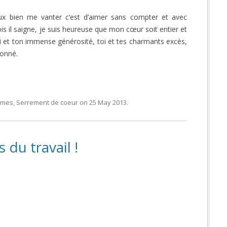
veux bien me vanter c’est d’aimer sans compter et avec
is il saigne, je suis heureuse que mon cœur soit entier et
 toi et ton immense générosité, toi et tes charmants excès,
donné.
mmes
,
Serrement de coeur
on
25 May 2013
.
s du travail !