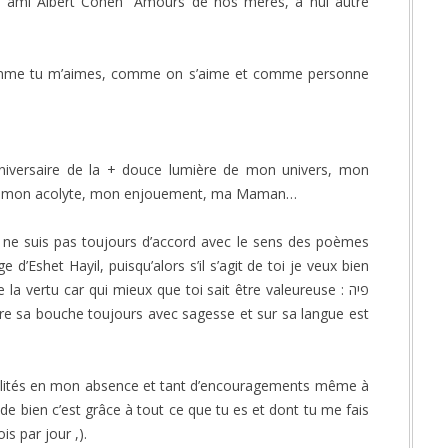
 ami Albert Cohen “Amours de nos mères, à nul autre
mme tu m’aimes, comme on s’aime et comme personne
l’anniversaire de la + douce lumière de mon univers, mon
, mon acolyte, mon enjouement, ma Maman…
e ne suis pas toujours d’accord avec le sens des poèmes
 d’Eshet Hayil, puisqu’alors s’il s’agit de toi je veux bien
 la vertu car qui mieux que toi sait être valeureuse : פיה
alités en mon absence et tant d’encouragements même à
de bien c’est grâce à tout ce que tu es et dont tu me fais
s par jour ,).