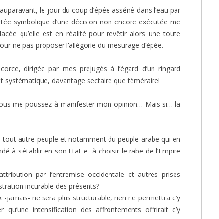
s auparavant, le jour du coup d’épée asséné dans l’eau par
portée symbolique d’une décision non encore exécutée me
cée qu’elle est en réalité pour revêtir alors une toute
 pour ne pas proposer l’allégorie du mesurage d’épée.
corce, dirigée par mes préjugés à l’égard d’un ringard
lent systématique, davantage sectaire que téméraire!
 vous me poussez à manifester mon opinion… Mais si… la
r de tout autre peuple et notamment du peuple arabe qui en
é à s’établir en son Etat et à choisir le rabe de l’Empire
ttribution par l’entremise occidentale et autres prises
ustration incurable des présents?
-jamais- ne sera plus structurable, rien ne permettra d’y
 qu’une intensification des affrontements offrirait d’y