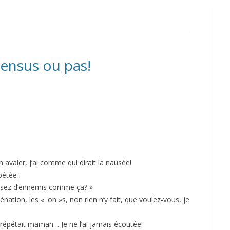
ensus ou pas!
en avaler, j’ai comme qui dirait la nausée!
pétée :
s assez d’ennemis comme ça? »
énation, les « .on »s, non rien n’y fait, que voulez-vous, je
e répétait maman… Je ne l’ai jamais écoutée!