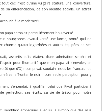
; tout ceci n’est qu’une vulgaire stature, une couverture,
e sa différenciation, de son identité sociale, un attrait
n.
 accoudé à la modernité!
n papa semblait particulièrement bouleversé.
us soupçonné- avait-il versé une larme, bonté qu’il ne
vec charme qu’aux logorrhées et autres équipées de ses
ouait, assortis qu’ils étaient d’une admiration sincère et
d’espoir pour l’humanité que mon papa vit s’envoler, en
tôt que d’O) nous privait soudain -nous les français- de
lumières, affronter le noir, notre seule perception pour y
ment s’entendait à qualifier celui que Pivot participa à
de perfection, ses écrits, sa vie de trésor pour notre
nit, semblant embarquer avec lui la symbolique des plus