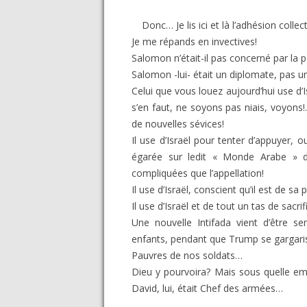
Donc… Je lis ici et là l’adhésion coll
Je me répands en invectives!
Salomon n’était-il pas concerné par la 
Salomon -lui- était un diplomate, pas u
Celui que vous louez aujourd’hui use d’I
s’en faut, ne soyons pas niais, voyons
de nouvelles sévices!
Il use d’Israël pour tenter d’appuyer, 
égarée sur ledit « Monde Arabe » do
compliquées que l’appellation!
Il use d’Israël, conscient qu’il est de 
Il use d’Israël et de tout un tas de sacr
Une nouvelle Intifada vient d’être s
enfants, pendant que Trump se gargaris
Pauvres de nos soldats…
Dieu y pourvoira? Mais sous quelle e
David, lui, était Chef des armées…