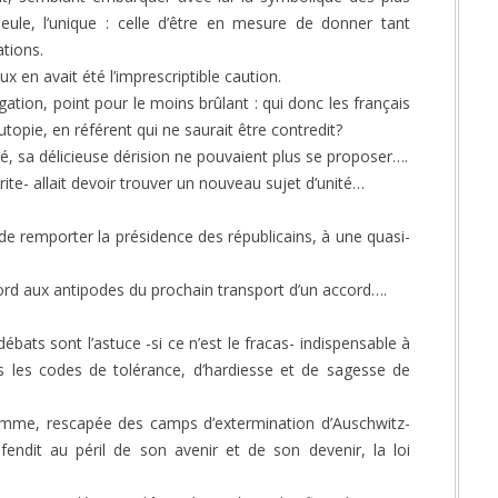
seule, l’unique : celle d’être en mesure de donner tant
ations.
ux en avait été l’imprescriptible caution.
gation, point pour le moins brûlant : qui donc les français
utopie, en référent qui ne saurait être contredit?
, sa délicieuse dérision ne pouvaient plus se proposer….
rite- allait devoir trouver un nouveau sujet d’unité…
 remporter la présidence des républicains, à une quasi-
ord aux antipodes du prochain transport d’un accord….
ébats sont l’astuce -si ce n’est le fracas- indispensable à
ns les codes de tolérance, d’hardiesse et de sagesse de
femme, rescapée des camps d’extermination d’Auschwitz-
endit au péril de son avenir et de son devenir, la loi