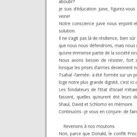
aboutir?
Je suis d’éducation juive, figurez-vous
veine!
Notre conscience juive nous enjoint-ell
solution.
Il ne s’agit pas là de résilience, bien 
que nous nous défendrons, mais nous 
qu’une immense partie de la société isr
Nous avons besoin de résister, fort
lorsque les prises d’armes deviennent n
Tsahal -l’armée- a été formée sur un pri
loge notre plus grande dignité, c’est ici 
Les fondateurs de l’Etat d’Israël n’étai
fassent, quelles qu’eurent été leurs 
Shaul, David et Schlomo en mémoire.
Continuons -je vous en conjure- de faire 
Revenons à nos moutons.
Non, parce que Donald, le conflit Proch