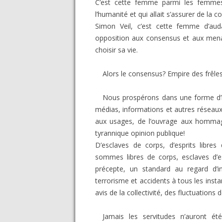
C’est cette femme parmi les femmes, 
l’humanité et qui allait s’assurer de la cor
Simon Veil, c’est cette femme d’aud
opposition aux consensus et aux menac
choisir sa vie.
Alors le consensus? Empire des frêles
Nous prospérons dans une forme d’ha
médias, informations et autres réseaux
aux usages, de l’ouvrage aux hommage
tyrannique opinion publique!
D’esclaves de corps, d’esprits libre
sommes libres de corps, esclaves d’es
précepte, un standard au regard d’in
terrorisme et accidents à tous les inst
avis de la collectivité, des fluctuations
Jamais les servitudes n’auront été