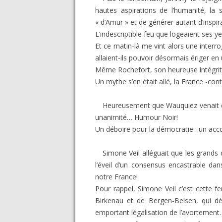
hautes aspirations de l’humanité, la 
« d’Amur » et de générer autant d’inspir
L’indescriptible feu que logeaient ses ye
Et ce matin-là me vint alors une interro
allaient-ils pouvoir désormais ériger en 
Même Rochefort, son heureuse intégrité
Un mythe s’en était allé, la France -cont
Heureusement que Wauquiez venait de
unanimité… Humour Noir!
Un déboire pour la démocratie : un acc
Simone Veil alléguait que les grands d
l’éveil d’un consensus encastrable da
notre France!
Pour rappel, Simone Veil c’est cette 
Birkenau et de Bergen-Belsen, qui déf
emportant légalisation de l’avortement.