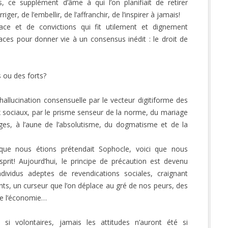
ce supplément d’âme à qui l’on planifiait de retirer
riger, de l’embellir, de l’affranchir, de l’inspirer à jamais!
ace et de convictions qui fit utilement et dignement
es pour donner vie à un consensus inédit : le droit de
 ou des forts?
llucination consensuelle par le vecteur digitiforme des
 sociaux, par le prisme senseur de la norme, du mariage
s, à l’aune de l’absolutisme, du dogmatisme et de la
s que nous étions prétendait Sophocle, voici que nous
prit! Aujourd’hui, le principe de précaution est devenu
dividus adeptes de revendications sociales, craignant
ants, un curseur que l’on déplace au gré de nos peurs, des
 de l’économie…
 si volontaires, jamais les attitudes n’auront été si