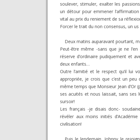
soulever, stimuler, exalter les passions
un détour pour emmener l’affirmation d
vital au prix du reniement de sa réflexio
Forcer le trait du non consensus, un us
Deux matins auparavant pourtant, mo
Peut-être même -sans que je ne l’en e
réserve d’ordinaire pudiquement et a
deux enfants…
Outre l’amitié et le respect qu’il lui v
appropriée, je crois que c’est un peu 
même temps que Monsieur Jean d’Or (plu
ses acuités et nous laissait, sans ses 
sursoir!
Les français -je disais donc- soudaine
révéler aux moins initiés d’Académie 
civilisation!
Puis le lendemain, Johnny le rejoig