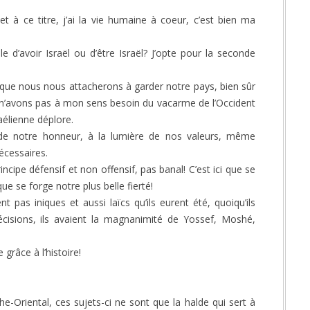
 et à ce titre, j’ai la vie humaine à coeur, c’est bien ma
e d’avoir Israël ou d’être Israël? J’opte pour la seconde
sûr que nous nous attacherons à garder notre pays, bien sûr
n’avons pas à mon sens besoin du vacarme de l’Occident
aélienne déplore.
 de notre honneur, à la lumière de nos valeurs, même
écessaires.
ncipe défensif et non offensif, pas banal! C’est ici que se
que se forge notre plus belle fierté!
ent pas iniques et aussi laïcs qu’ils eurent été, quoiqu’ils
décisions, ils avaient la magnanimité de Yossef, Moshé,
grâce à l’histoire!
e-Oriental, ces sujets-ci ne sont que la halde qui sert à