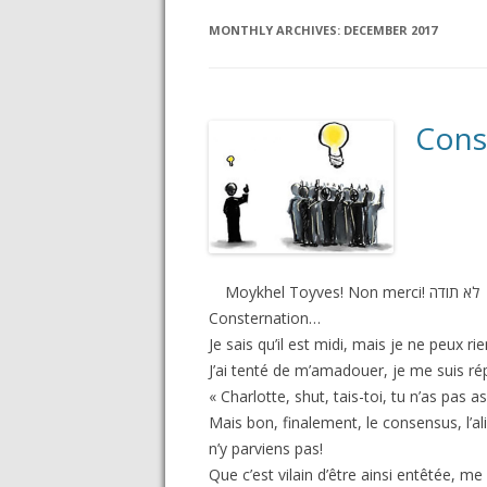
MONTHLY ARCHIVES:
DECEMBER 2017
Cons
Moykhel Toyves! Non merci! לא תודה
Consternation…
Je sais qu’il est midi, mais je ne peux ri
J’ai tenté de m’amadouer, je me suis ré
« Charlotte, shut, tais-toi, tu n’as pa
Mais bon, finalement, le consensus, l’ali
n’y parviens pas!
Que c’est vilain d’être ainsi entêtée, m