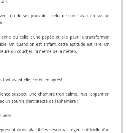
tions.
vert l’un de ses pouvoirs : celui de créer avec en sus un
on.
sienne ou celle d’une pépée et elle peut la transformer.
ble. Or, quand on est enfant, cette aptitude est rare. On
l’heure du coucher, ni même de la météo.
is tant avant elle, combien après!
lence suspect. Une chambre trop calme. Puis l’apparition
vec un sourire d’architecte de l’éphémère :
 belle.
eprésentations plastifiées désormais égérie officielle d’un