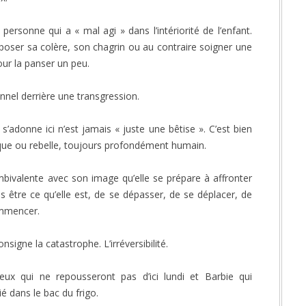
ersonne qui a « mal agi » dans l’intériorité de l’enfant.
sposer sa colère, son chagrin ou au contraire soigner une
our la panser un peu.
nnel derrière une transgression.
s’adonne ici n’est jamais « juste une bêtise ». C’est bien
ique ou rebelle, toujours profondément humain.
ambivalente avec son image qu’elle se prépare à affronter
us être ce qu’elle est, de se dépasser, de se déplacer, de
ommencer.
nsigne la catastrophe. L’irréversibilité.
ux qui ne repousseront pas d’ici lundi et Barbie qui
 dans le bac du frigo.