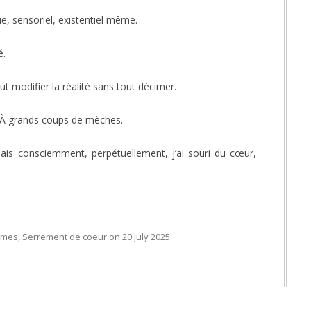
que, sensoriel, existentiel même.
é.
t modifier la réalité sans tout décimer.
. À grands coups de mèches.
 mais consciemment, perpétuellement, j’ai souri du cœur,
mmes
,
Serrement de coeur
on
20 July 2025
.