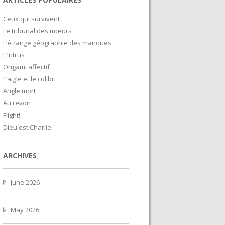
Ceux qui survivent
Le tribunal des mœurs
L’étrange géographie des manques
L’intrus
Origami affectif
L’aigle et le colibri
Angle mort
Au revoir
Flight!
Dieu est Charlie
ARCHIVES
June 2026
May 2026