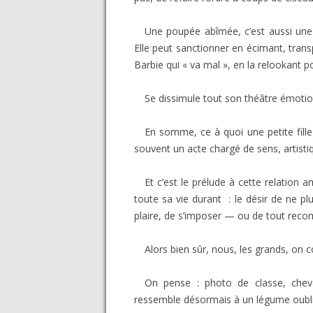
Une poupée abîmée, c’est aussi une p
Elle peut sanctionner en écimant, tran
Barbie qui « va mal », en la relookant p
Se dissimule tout son théâtre émotio
En somme, ce à quoi une petite fille 
souvent un acte chargé de sens, artist
Et c’est le prélude à cette relation 
toute sa vie durant : le désir de ne pl
plaire, de s’imposer — ou de tout rec
Alors bien sûr, nous, les grands, on co
On pense : photo de classe, cheve
ressemble désormais à un légume oublié