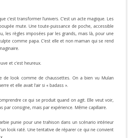
que c’est transformer l’univers. C’est un acte magique. Les
 poupée mute. Une toute-puissance de poche, accessible
ou, les règles imposées par les grands, mais là, pour une
qui sculpte comme papa. C’est elle et non maman qui se rend
maginaire.
euve et c’est heureux.
ge de look comme de chaussettes. On a bien vu Mulan
rre et elle avait l’air si « badass ».
comprendre ce qui se produit quand on agit. Elle veut voir,
pas par consigne, mais par expérience. Même capillaire.
Barbie punie pour une trahison dans un scénario intérieur
un look raté. Une tentative de réparer ce qui ne convient
x.