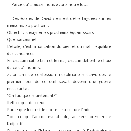
Parce qu’ici aussi, nous avons notre lot…
Des étoiles de David viennent d’être taguées sur les
maisons, au pochoir…
Objectif : désigner les prochains équarrissoirs.
Quel sarcasme!
L’étoile, c’est l’imbrication du bien et du mal : l’équilibre
des tendances.
En chacun naît le bien et le mal, chacun détient le choix
de ce qu’il nourrira…
Z, un ami de confession musulmane m’écrivît dès le
premier jour de ce qu’il savait devenir une guerre
incessante :
“On fait quoi maintenant?”
Réthorique de cœur.
Parce que lui c’est le coeur… sa culture l’induit.
Tout ce qui l’anime est absolu, au sens premier de
l’adjectif.
De ce trait de l’Islam, la propension à l’extrémisme