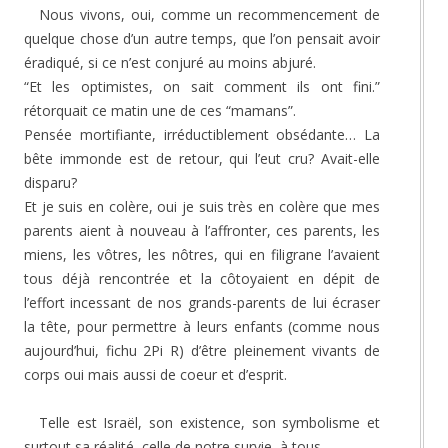
Nous vivons, oui, comme un recommencement de
quelque chose d’un autre temps, que l’on pensait avoir
éradiqué, si ce n’est conjuré au moins abjuré.
“Et les optimistes, on sait comment ils ont fini.”
rétorquait ce matin une de ces “mamans”.
Pensée mortifiante, irréductiblement obsédante… La
bête immonde est de retour, qui l’eut cru? Avait-elle
disparu?
Et je suis en colère, oui je suis très en colère que mes
parents aient à nouveau à l’affronter, ces parents, les
miens, les vôtres, les nôtres, qui en filigrane l’avaient
tous déjà rencontrée et la côtoyaient en dépit de
l’effort incessant de nos grands-parents de lui écraser
la tête, pour permettre à leurs enfants (comme nous
aujourd’hui, fichu 2Pi R) d’être pleinement vivants de
corps oui mais aussi de coeur et d’esprit.
Telle est Israël, son existence, son symbolisme et
surtout sa réalité, celle de notre survie, à tous.