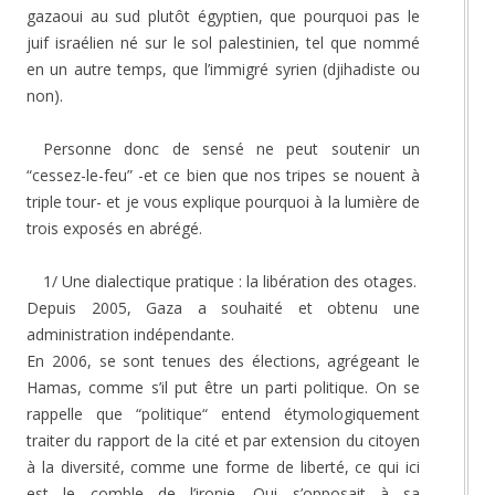
gazaoui au sud plutôt égyptien, que pourquoi pas le
juif israélien né sur le sol palestinien, tel que nommé
en un autre temps, que l’immigré syrien (djihadiste ou
non).
Personne donc de sensé ne peut soutenir un
“cessez-le-feu” -et ce bien que nos tripes se nouent à
triple tour- et je vous explique pourquoi à la lumière de
trois exposés en abrégé.
1/ Une dialectique pratique : la libération des otages.
Depuis 2005, Gaza a souhaité et obtenu une
administration indépendante.
En 2006, se sont tenues des élections, agrégeant le
Hamas, comme s’il put être un parti politique. On se
rappelle que “politique“ entend étymologiquement
traiter du rapport de la cité et par extension du citoyen
à la diversité, comme une forme de liberté, ce qui ici
est le comble de l’ironie. Qui s’opposait à sa