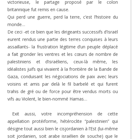
victorieuse, le partage proposé par le colon
britannique fut remis en cause.
Qui perd une guerre, perd la terre, c’est l’histoire du
monde…
De ceci -et ce bien que les dirigeants successifs d’Israël
eurent rendus une partie des terres conquises à leurs
assaillants- la frustration légitime d’un peuple déplacé
a fait gronder les ventres et les cœurs de nombre de
palestiniens et d’israéliens, ceux-là même, les
idéalistes juifs qui vivaient à la frontière de la Bande de
Gaza, conduisant les négociations de paix avec leurs
voisins et amis par delà le fil barbelé et qui furent
trahis de gré ou de force pour être vendus morts ou
vifs au Violent, le bien-nommé Hamas…
Exit aussi, votre incompréhension de cette
appellation protéiforme, hétéroclite “palestinien” qui
désigne tout aussi bien le cisjordanien à l’Est (lui-même
soit jordanien, soit arabe israélien de souche) que le