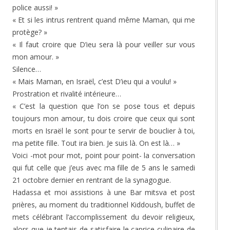
police aussi! »
« Et si les intrus rentrent quand même Maman, qui me
protège? »
« Il faut croire que D’ieu sera là pour veiller sur vous
mon amour. »
Silence…
« Mais Maman, en Israël, c’est D’ieu qui a voulu! »
Prostration et rivalité intérieure…
« C’est la question que l’on se pose tous et depuis
toujours mon amour, tu dois croire que ceux qui sont
morts en Israël le sont pour te servir de bouclier à toi,
ma petite fille. Tout ira bien. Je suis là. On est là… »
Voici -mot pour mot, point pour point- la conversation
qui fut celle que j’eus avec ma fille de 5 ans le samedi
21 octobre dernier en rentrant de la synagogue.
Hadassa et moi assistions à une Bar mitsva et post
prières, au moment du traditionnel Kiddoush, buffet de
mets célébrant l’accomplissement du devoir religieux,
alors que je tentais de satisfaire le caprice culinaire de