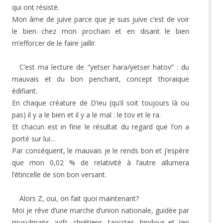
qui ont résisté.
Mon âme de juive parce que je suis juive c’est de voir
le bien chez mon prochain et en disant le bien
m’efforcer de le faire jaillir.
C’est ma lecture de “yetser hara/yetser hatov” : du
mauvais et du bon penchant, concept thoraique
édifiant.
En chaque créature de D’ieu (qu’il soit toujours là ou
pas) il y a le bien et il y a le mal : le tov et le ra.
Et chacun est in fine le résultat du regard que l’on a
porté sur lui…
Par conséquent, le mauvais je le rends bon et j’espère
que mon 0,02 % de relativité à l’autre allumera
l’étincelle de son bon versant.
Alors Z, oui, on fait quoi maintenant?
Moi je rêve d’une marche d’union nationale, guidée par
musulmans, juifs, chrétiens, taoïstes, hindous et j’en