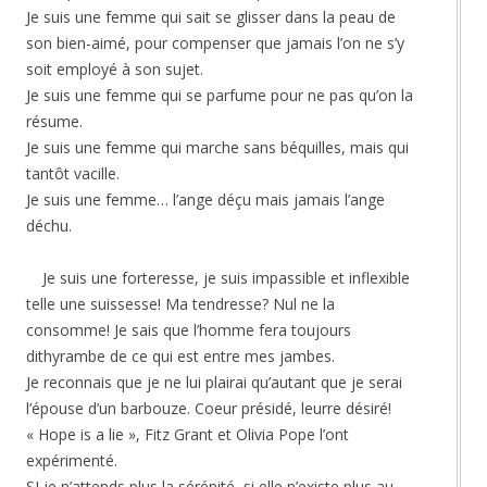
Je suis une femme qui sait se glisser dans la peau de
son bien-aimé, pour compenser que jamais l’on ne s’y
soit employé à son sujet.
Je suis une femme qui se parfume pour ne pas qu’on la
résume.
Je suis une femme qui marche sans béquilles, mais qui
tantôt vacille.
Je suis une femme… l’ange déçu mais jamais l’ange
déchu.
Je suis une forteresse, je suis impassible et inflexible
telle une suissesse! Ma tendresse? Nul ne la
consomme! Je sais que l’homme fera toujours
dithyrambe de ce qui est entre mes jambes.
Je reconnais que je ne lui plairai qu’autant que je serai
l’épouse d’un barbouze. Coeur présidé, leurre désiré!
« Hope is a lie », Fitz Grant et Olivia Pope l’ont
expérimenté.
SI je n’attends plus la sérénité, si elle n’existe plus au