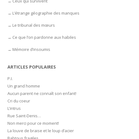
Ceux qui survivent
L’étrange géographie des manques
Le tribunal des mœurs
Ce que l’on pardonne aux habiles
Mémoire d’insoumis
ARTICLES POPULAIRES
P.I.
Un grand homme
Aucun parent ne connaît son enfant!
Cri du coeur
L’intrus
Rue Saint-Denis…
Non merci pour ce moment!
La louve de braise et le loup d’acier
Babtous fragiles