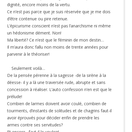
dignité, encore moins de la vertu.
Ce n’est pas parce que je suis réservée que je me dois
d’être contenue ou pire retenue.
L’épicurisme conscient n’est pas l’anarchisme ni même
un hédonisme dément. Non!
Ma liberté? Ce n’est que le féminin de mon destin…
Il m’aura donc fallu non moins de trente années pour
parvenir à le théoriser!
Seulement voilà…
De la pensée pérenne à la sagesse -de la sirène à la
déesse- il y a là une traversée rude, abrupte et sans
concession à réaliser. L’auto confession n’en est que le
prélude!
Combien de larmes doivent avoir coulé, combien de
tourments, d’instants de solitudes et de chagrins faut-il
avoir éprouvés pour décider enfin de prendre les
armes contre ses servitudes?
Et encore…faut-il le vouloir!