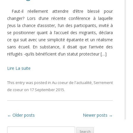
Faut-il réellement attendre d’être blessé pour
changer? Lors d’une récente conférence à laquelle
j’eus la chance d’assister, l’un des participants, invité à
se positionner quant à l’accueil des migrants, déclara
ce qui suit avec une simplicité épatante et un réalisme
sans écueil. En substance, il disait que l’arrivée des
réfugiés -qu’ils bénéficient d’un statut protecteur […]
Lire La suite
This entry was posted in
Au coeur de l'actualité
,
Serrement
de coeur
on
17 September 2015
.
Post navigation
←
Older posts
Newer posts
→
Search for: