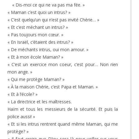
« Dis-moi ce qui ne va pas ma fée. »
« Maman c’est quoi un intrus? »
« C’est quelqu’un qui n’est pas invité Chérie… »
« Et c’est méchant un intrus? »
« Pas toujours mon cœur. »
« En Israël, c’étaient des intrus? »
« De méchants intrus, oui mon amour. »
« Et à mon école Maman? »
« C’est un exercice mon coeur, c’est pour… Non rien
mon ange. »
« Qui me protège Maman? »
« À la maison Chérie, c’est Papa et Maman. »
« Et à l’école? »
« La directrice et les maîtresses.
Haïm et tous les messieurs de la sécurité. Et puis la
police aussi! »
« Et si les intrus rentrent quand même Maman, qui me
protège? »
« Il faut croire que D’ieu sera là pour veiller sur vous