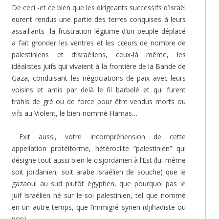
De ceci -et ce bien que les dirigeants successifs d’Israël
eurent rendus une partie des terres conquises à leurs
assaillants- la frustration légitime d’un peuple déplacé
a fait gronder les ventres et les cœurs de nombre de
palestiniens et d’israéliens, ceux-là même, les
idéalistes juifs qui vivaient à la frontière de la Bande de
Gaza, conduisant les négociations de paix avec leurs
voisins et amis par delà le fil barbelé et qui furent
trahis de gré ou de force pour être vendus morts ou
vifs au Violent, le bien-nommé Hamas…
Exit aussi, votre incompréhension de cette
appellation protéiforme, hétéroclite “palestinien” qui
désigne tout aussi bien le cisjordanien à l’Est (lui-même
soit jordanien, soit arabe israélien de souche) que le
gazaoui au sud plutôt égyptien, que pourquoi pas le
juif israélien né sur le sol palestinien, tel que nommé
en un autre temps, que l’immigré syrien (djihadiste ou
non).