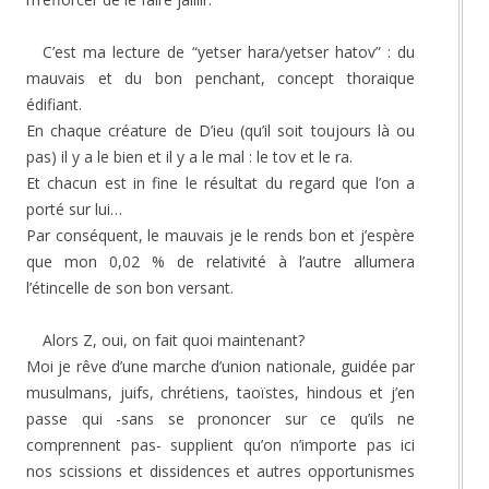
C’est ma lecture de “yetser hara/yetser hatov” : du
mauvais et du bon penchant, concept thoraique
édifiant.
En chaque créature de D’ieu (qu’il soit toujours là ou
pas) il y a le bien et il y a le mal : le tov et le ra.
Et chacun est in fine le résultat du regard que l’on a
porté sur lui…
Par conséquent, le mauvais je le rends bon et j’espère
que mon 0,02 % de relativité à l’autre allumera
l’étincelle de son bon versant.
Alors Z, oui, on fait quoi maintenant?
Moi je rêve d’une marche d’union nationale, guidée par
musulmans, juifs, chrétiens, taoïstes, hindous et j’en
passe qui -sans se prononcer sur ce qu’ils ne
comprennent pas- supplient qu’on n’importe pas ici
nos scissions et dissidences et autres opportunismes