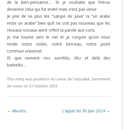
de la bien-pensance…. Et je souhaite que l’intrus
devienne celui qui fut invité mais n’est pas venu!
Je prie de ne plus lire “salope de juive” ni “un arabe
reste un arabe” bien qu’il ne soit pas nouveau que les
réseaux sociaux aient offert la parole aux cons.
Je me tourne vers le ciel et je conjure qu’on nous
rende notre voûte, notre berceau, notre point
commun universel.
Et que revivent nos sacrifiés, d’ici et delà des
barbelés…
This entry was posted in
Au coeur de l'actualité
,
Serrement
de coeur
on
31 October 2023
.
Post navigation
←
Abusés…
L’appel du 30 Juin 2024
→