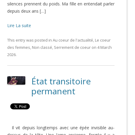
silences prennent du poids. Ma fille en entendait parler
depuis deux ans […]
Lire La suite
This entry was posted in
Au coeur de l'actualité
,
Le coeur
des femmes
,
Non classé
,
Serrement de coeur
on
4 March
2026
.
État transitoire
permanent
Il vit depuis longtemps avec une épée invisible au-
dessus de la tête. Une lame ancienne, forgée il y a